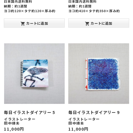
日本国内送料無料
日本国内送料無料
納期：約1週間
納期：約1週間
ヨコ約120×タテ約120×厚み約
ヨコ約410×タテ約350×厚み約
20mm
30mm
カートに追加
カートに追加
shopping_cart
shopping_cart
毎日イラストダイアリー 5
毎日イラストダイアリー 9
イラストレーター
イラストレーター
田中靖夫
田中靖夫
11,000
円
11,000
円