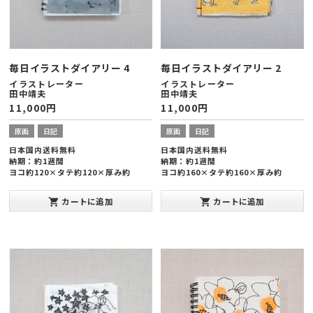
毎日イラストダイアリー 4
毎日イラストダイアリー 2
イラストレーター
イラストレーター
田中靖夫
田中靖夫
11,000
円
11,000
円
原画
日記
原画
日記
日本国内送料無料
日本国内送料無料
納期：約1週間
納期：約1週間
ヨコ約120×タテ約120×厚み約
ヨコ約160×タテ約160×厚み約
20mm
20mm
カートに追加
カートに追加
shopping_cart
shopping_cart