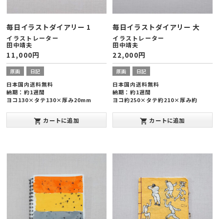
毎日イラストダイアリー 1
毎日イラストダイアリー 大
イラストレーター
イラストレーター
田中靖夫
田中靖夫
11,000
円
22,000
円
原画
日記
原画
日記
日本国内送料無料
日本国内送料無料
納期：約1週間
納期：約1週間
ヨコ130×タテ130×厚み20mm
ヨコ約250×タテ約210×厚み約
20mm
カートに追加
カートに追加
shopping_cart
shopping_cart