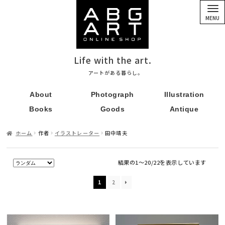
ナ
コ
ビ
ン
MENU
ゲ
テ
ー
ン
シ
ツ
ョ
へ
ン
ス
Life with the art.
へ
キ
ス
ッ
アートがある暮らし。
キ
プ
ッ
About
Photograph
Illustration
プ
Books
Goods
Antique
ホーム
作者
イラストレーター
田中靖夫
結果の1～20/22を表示しています
1
2