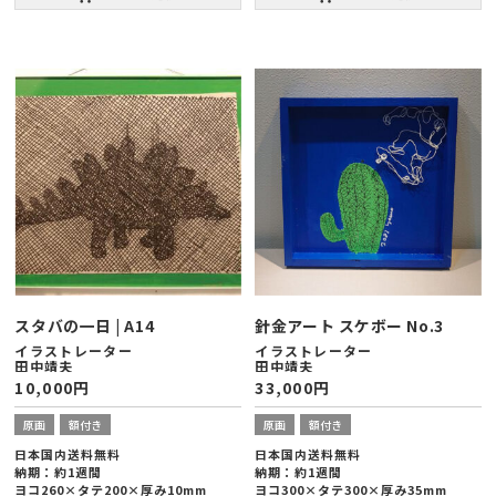
スタバの一日 | A14
針金アート スケボー No.3
イラストレーター
イラストレーター
田中靖夫
田中靖夫
10,000
円
33,000
円
原画
額付き
原画
額付き
日本国内送料無料
日本国内送料無料
納期：約1週間
納期：約1週間
ヨコ260×タテ200×厚み10mm
ヨコ300×タテ300×厚み35mm