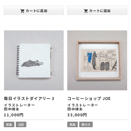
カートに追加
カートに追加
shopping_cart
shopping_cart
毎日イラストダイアリー 3
コーヒーショップ JOE
イラストレーター
イラストレーター
田中靖夫
田中靖夫
11,000
円
33,000
円
原画
日記
原画
額付き