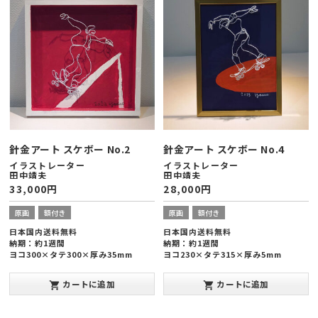
針金アート スケボー No.2
針金アート スケボー No.4
イラストレーター
イラストレーター
田中靖夫
田中靖夫
33,000
円
28,000
円
原画
額付き
原画
額付き
日本国内送料無料
日本国内送料無料
納期：約1週間
納期：約1週間
ヨコ300×タテ300×厚み35mm
ヨコ230×タテ315×厚み5mm
カートに追加
カートに追加
shopping_cart
shopping_cart