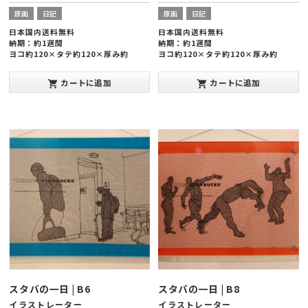
原画
日記
原画
日記
日本国内送料無料
日本国内送料無料
納期：約1週間
納期：約1週間
ヨコ約120×タテ約120×厚み約
ヨコ約120×タテ約120×厚み約
20mm
20mm
カートに追加
カートに追加
shopping_cart
shopping_cart
スタバの一日 | B6
スタバの一日 | B8
イラストレーター
イラストレーター