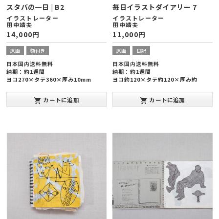
スタバの一日 | B2
毎日イラストダイアリー 7
イラストレーター
イラストレーター
田中靖夫
田中靖夫
14,000
円
11,000
円
原画
額付き
原画
日記
日本国内送料無料
日本国内送料無料
納期：約1週間
納期：約1週間
ヨコ270×タテ360×厚み10mm
ヨコ約120×タテ約120×厚み約
20mm
カートに追加
カートに追加
shopping_cart
shopping_cart