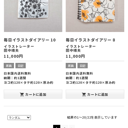
毎日イラストダイアリー 10
毎日イラストダイアリー 8
イラストレーター
イラストレーター
田中靖夫
田中靖夫
11,000
円
11,000
円
原画
日記
原画
日記
日本国内送料無料
日本国内送料無料
納期：約1週間
納期：約1週間
ヨコ約120×タテ約120×厚み約
ヨコ約120×タテ約120×厚み約
20mm
20mm
カートに追加
カートに追加
shopping_cart
shopping_cart
結果の1～20/22を表示しています