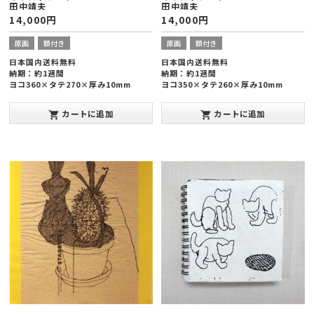
田中靖夫
田中靖夫
14,000
円
14,000
円
原画
額付き
原画
額付き
日本国内送料無料
日本国内送料無料
納期：約1週間
納期：約1週間
ヨコ360×タテ270×厚み10mm
ヨコ350×タテ260×厚み10mm
カートに追加
カートに追加
shopping_cart
shopping_cart