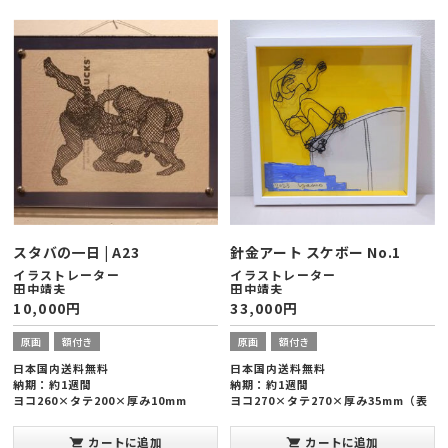
スタバの一日 | A23
針金アート スケボー No.1
イラストレーター
イラストレーター
田中靖夫
田中靖夫
10,000
円
33,000
円
原画
額付き
原画
額付き
日本国内送料無料
日本国内送料無料
納期：約1週間
納期：約1週間
ヨコ260×タテ200×厚み10mm
ヨコ270×タテ270×厚み35mm（表
面アクリル付き）
カートに追加
カートに追加
shopping_cart
shopping_cart