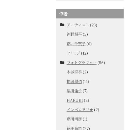
作者
アーティスト
(23)
河野耕平
(5)
藤井千賀子
(6)
ソ･ミジ
(12)
フォトグラファー
(56)
本城直季
(2)
福岡耕造
(11)
早川倫永
(7)
HARUKI
(2)
インベカヲリ★
(2)
藤川靖彦
(1)
徳田竜司
(27)