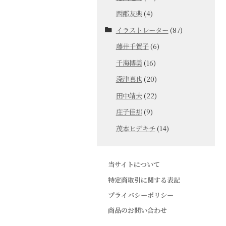
西郡友典
(4)
イラストレーター
(87)
藤井千賀子
(6)
千海博美
(16)
深津真也
(20)
田中靖夫
(22)
庄子佳那
(9)
茂本ヒデキチ
(14)
当サイトについて
特定商取引に関する表記
プライバシーポリシー
商品のお問い合わせ