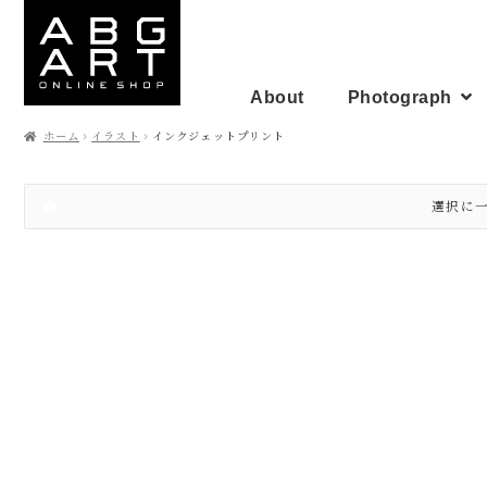
ナ
コ
ビ
ン
ゲ
テ
ー
ン
シ
ツ
About
Photograph
ョ
へ
ン
ス
ホーム
イラスト
インクジェットプリント
へ
キ
ス
ッ
キ
プ
ッ
選択に
プ