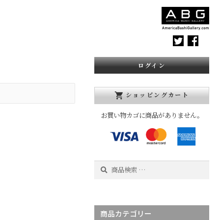
。
ログイン
ショッピングカート
shopping_cart
お買い物カゴに商品がありません。
検
search
索
検
対
索
象:
商品カテゴリー