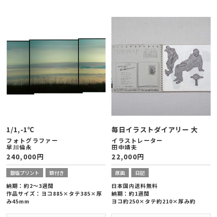
1/1,-1℃
毎日イラストダイアリー 大
フォトグラファー
イラストレーター
早川倫永
田中靖夫
240,000
円
22,000
円
銀塩プリント
額付き
原画
日記
納期：約2～3週間
日本国内送料無料
作品サイズ：ヨコ885×タテ385×厚
納期：約1週間
み45mm
ヨコ約250×タテ約210×厚み約
ラムダプリント
20mm
特注木製額縁(木目出しツヤなし白塗