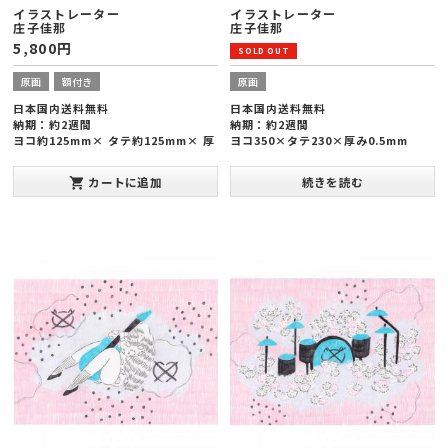
イラストレーター
イラストレーター
庄子佳那
庄子佳那
5,800
円
原画
額付き
原画
日本国内送料無料
日本国内送料無料
SOLD OUT
納期：約2週間
納期：約2週間
ヨコ約125mm× タテ約125mm× 厚
ヨコ350×タテ230×厚み0.5mm
み約23mm
カートに追加
続きを読む
shopping_cart