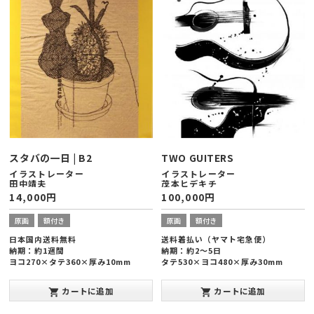
スタバの一日 | B2
TWO GUITERS
イラストレーター
イラストレーター
田中靖夫
茂本ヒデキチ
14,000
円
100,000
円
原画
額付き
原画
額付き
日本国内送料無料
送料着払い（ヤマト宅急便）
納期：約1週間
納期：約2～5日
ヨコ270×タテ360×厚み10mm
タテ530×ヨコ480×厚み30mm
カートに追加
カートに追加
shopping_cart
shopping_cart