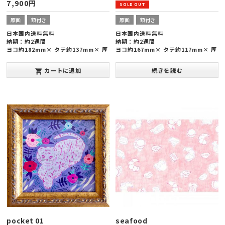
7,900
円
原画
額付き
原画
額付き
日本国内送料無料
日本国内送料無料
納期：約2週間
納期：約2週間
ヨコ約182mm× タテ約137mm× 厚
ヨコ約167mm× タテ約117mm× 厚
み約20mm
み約8mm
カートに追加
続きを読む
shopping_cart
pocket 01
seafood