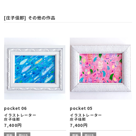
[庄子佳那] その他の作品
pocket 06
pocket 05
イラストレーター
イラストレーター
庄子佳那
庄子佳那
7,400
円
7,400
円
原画
額付き
原画
額付き