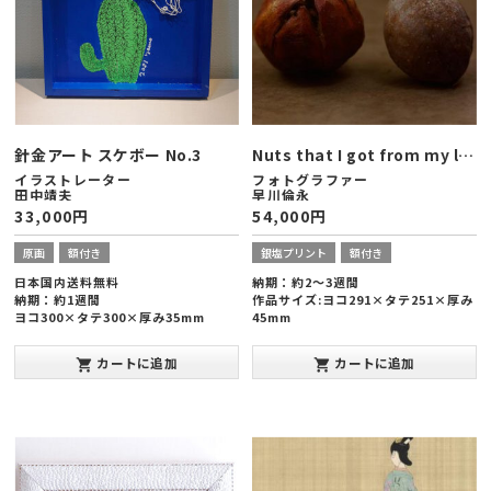
針金アート スケボー No.3
Nuts that I got from my late grandmother
イラストレーター
フォトグラファー
田中靖夫
早川倫永
33,000
円
54,000
円
原画
額付き
銀塩プリント
額付き
日本国内送料無料
納期：約2～3週間
納期：約1週間
作品サイズ:ヨコ291×タテ251×厚み
ヨコ300×タテ300×厚み35mm
45mm
ラムダプリント、オーバーマット仕様
額縁は作家自身によるツヤなし白塗装
カートに追加
カートに追加
shopping_cart
shopping_cart
発表年:2014年3月