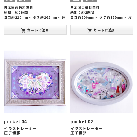
日本国内送料無料
日本国内送料無料
納期：約2週間
納期：約2週間
ヨコ約210mm× タテ約165mm× 厚
ヨコ約200mm× タテ約155mm× 厚
み約20mm
み約15mm
カートに追加
カートに追加
shopping_cart
shopping_cart
pocket 04
pocket 02
イラストレーター
イラストレーター
庄子佳那
庄子佳那