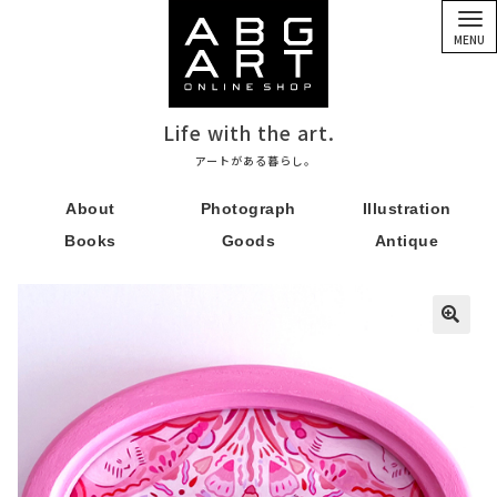
ナ
コ
ビ
ン
MENU
ゲ
テ
ー
ン
シ
ツ
ョ
へ
ン
ス
Life with the art.
へ
キ
ス
ッ
アートがある暮らし。
キ
プ
ッ
About
Photograph
Illustration
プ
Books
Goods
Antique
🔍