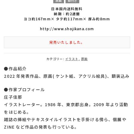
原画
額付き
日本国内送料無料
納期：約2週間
ヨコ約167mm× タテ約117mm× 厚み約8mm
http://www.shojikana.com
完売いたしました。
カテゴリー:
イラスト
,
原画
●作品紹介
2022 年発表作品、原画( ケント紙、アクリル絵具)、額装込み
●作家プロフィール
庄子佳那
イラストレーター。1986 年、東京都出身。2009 年より活動
をはじめる。
雑誌の挿絵やテキスタイルイラストを手掛ける傍ら、個展や
ZINE など作品の発表も行っている。