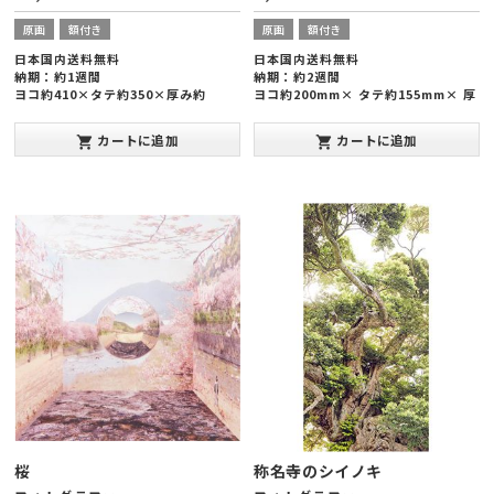
原画
額付き
原画
額付き
日本国内送料無料
日本国内送料無料
納期：約1週間
納期：約2週間
ヨコ約410×タテ約350×厚み約
ヨコ約200mm× タテ約155mm× 厚
30mm
み約15mm
カートに追加
カートに追加
shopping_cart
shopping_cart
SOLD OUT
桜
称名寺のシイノキ