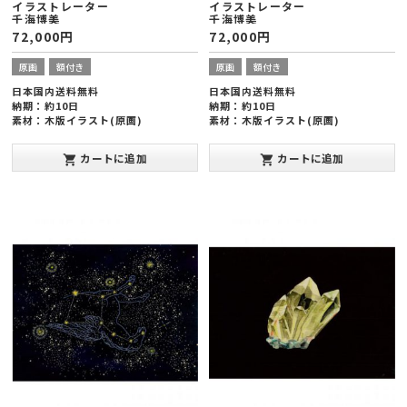
イラストレーター
イラストレーター
千海博美
千海博美
72,000
円
72,000
円
原画
額付き
原画
額付き
日本国内送料無料
日本国内送料無料
納期：約10日
納期：約10日
素材：木版イラスト(原画)
素材：木版イラスト(原画)
額縁サイズ：ヨコ424×タテ545×厚
額縁サイズ：ヨコ545×タテ424×厚
み20mm(半切版)
み20mm(半切版)
カートに追加
カートに追加
shopping_cart
shopping_cart
発表年：2013年10月
発表年：2013年10月