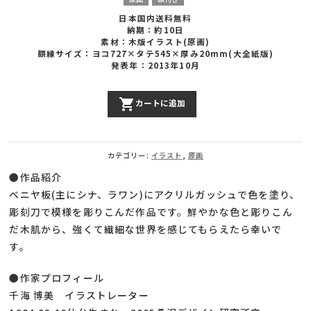
日本国内送料無料
納期：約10日
素材：木版イラスト(原画)
額縁サイズ：ヨコ727×タテ545×厚み20mm(大全紙版)
発表年：2013年10月
Moulin
shopping_cart
カートに追加
Rouge
個
カテゴリー:
イラスト
,
原画
●作品紹介
ベニヤ板(主にシナ、ラワン)にアクリルガッシュで色を塗り、
彫刻刀で模様を彫りこんだ作品です。鮮やかな色と彫りこん
だ木肌から、強くて繊細な世界を感じてもらえたら幸いで
す。
●作家プロフィール
千海 博美 イラストレーター