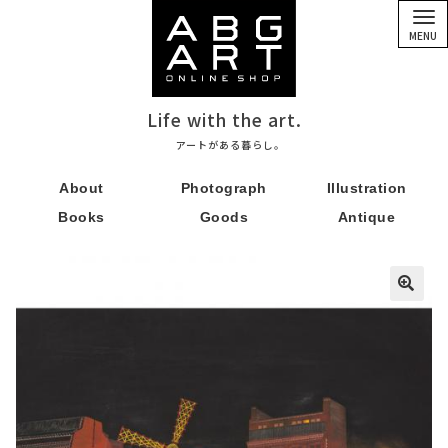
ナ
コ
ビ
ン
MENU
ゲ
テ
ー
ン
シ
ツ
ョ
へ
ン
ス
Life with the art.
へ
キ
ス
ッ
アートがある暮らし。
キ
プ
ッ
About
Photograph
Illustration
プ
Books
Goods
Antique
🔍