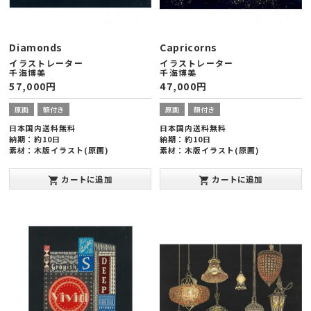
Diamonds
Capricorns
イラストレーター
イラストレーター
千海博美
千海博美
57,000
円
47,000
円
原画
額付き
原画
額付き
日本国内送料無料
日本国内送料無料
納期：約10日
納期：約10日
素材：木版イラスト(原画)
素材：木版イラスト(原画)
額縁サイズ：ヨコ378×タテ288×厚
額縁サイズ：ヨコ378×タテ288×厚
み20mm(太子版)
み20mm(太子版)
カートに追加
カートに追加
shopping_cart
shopping_cart
発表年：2013年10月
発表年：2013年10月