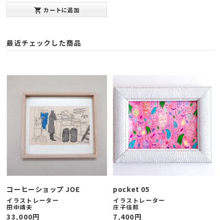
み20mm(インチ版)
カートに追加
shopping_cart
発表年：2013年10月
最近チェックした商品
コーヒーショップ JOE
pocket 05
イラストレーター
イラストレーター
田中靖夫
庄子佳那
33,000
円
7,400
円