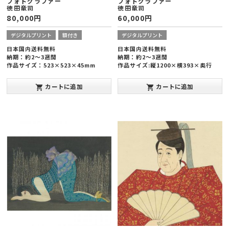
フォトグラファー
フォトグラファー
徳田竜司
徳田竜司
80,000
円
60,000
円
デジタルプリント
額付き
デジタルプリント
日本国内送料無料
日本国内送料無料
納期：約2～3週間
納期：約2～3週間
作品サイズ：523×523×45mm
作品サイズ:縦1200×横393×奥行
インクジェットプリント
20mm
発表年：2018年
インクジェットプリント
カートに追加
カートに追加
shopping_cart
shopping_cart
発表年：2019年