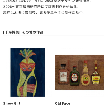
1984.02.13仙台生まれ。2005桑沢デザイン研究所卒。
2008～東京版画研究所にて版画制作を始める。
現在は木版に着彩後、彫る作品を主に制作活動中。
[千海博美] その他の作品
Show Girl
Old Face