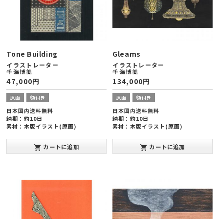
Tone Building
Gleams
イラストレーター
イラストレーター
千海博美
千海博美
47,000
円
134,000
円
原画
額付き
原画
額付き
日本国内送料無料
日本国内送料無料
納期：約10日
納期：約10日
素材：木版イラスト(原画)
素材：木版イラスト(原画)
額縁サイズ：ヨコ288×タテ378×厚
額縁サイズ：ヨコ727×タテ545×厚
み20mm(太子版)
み20mm(大全紙版)
カートに追加
カートに追加
shopping_cart
shopping_cart
発表年：2013年10月
発表年：2013年10月