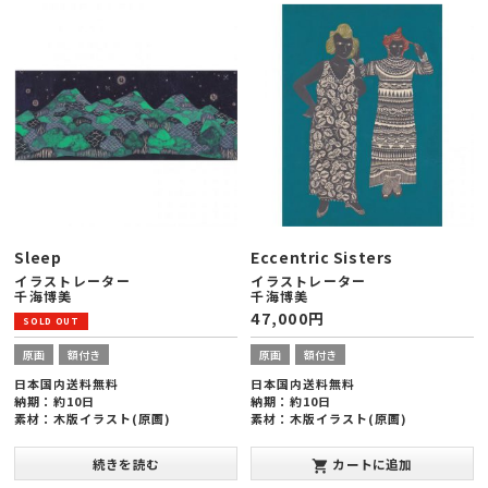
Sleep
Eccentric Sisters
イラストレーター
イラストレーター
千海博美
千海博美
47,000
円
原画
額付き
原画
額付き
日本国内送料無料
日本国内送料無料
納期：約10日
納期：約10日
素材：木版イラスト(原画)
素材：木版イラスト(原画)
額縁サイズ：ヨコ378×タテ288×厚
額縁サイズ：ヨコ288×タテ378×厚
み20mm(太子版)
み20mm(太子版)
続きを読む
カートに追加
shopping_cart
発表年：2013年10月
発表年：2013年10月