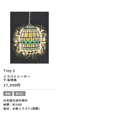
Tiny 2
イラストレーター
千海博美
27,000
円
原画
額付き
日本国内送料無料
納期：約10日
素材：木版イラスト(原画)
額縁サイズ：ヨコ203×タテ254×厚