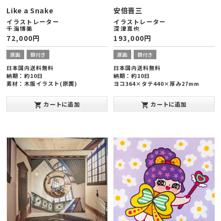
Like a Snake
安倍晋三
イラストレーター
イラストレーター
千海博美
深津真也
72,000
円
193,000
円
原画
額付き
原画
額付き
日本国内送料無料
日本国内送料無料
納期：約10日
納期：約10日
素材：木版イラスト(原画)
ヨコ364×タテ440×厚み27mm
額縁サイズ：ヨコ545×タテ424×厚
み20mm(半切版)
カートに追加
カートに追加
shopping_cart
shopping_cart
発表年：2013年10月