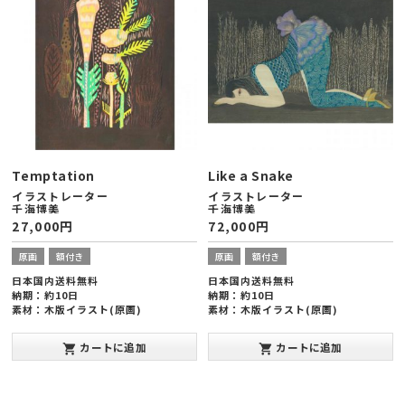
Temptation
Like a Snake
イラストレーター
イラストレーター
千海博美
千海博美
27,000
円
72,000
円
原画
額付き
原画
額付き
日本国内送料無料
日本国内送料無料
納期：約10日
納期：約10日
素材：木版イラスト(原画)
素材：木版イラスト(原画)
額縁サイズ：ヨコ203×タテ254×厚
額縁サイズ：ヨコ545×タテ424×厚
み20mm(インチ版)
み20mm(半切版)
カートに追加
カートに追加
shopping_cart
shopping_cart
発表年：2013年10月
発表年：2013年10月