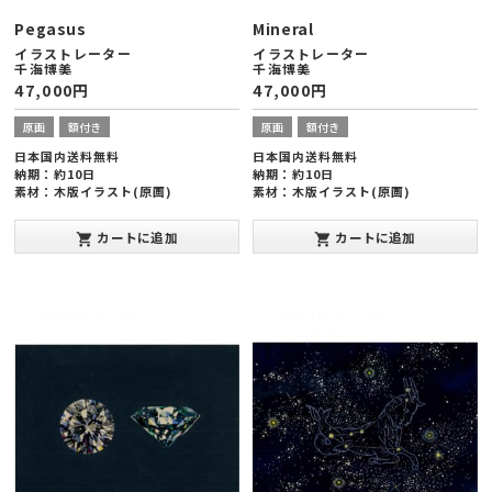
Pegasus
Mineral
イラストレーター
イラストレーター
千海博美
千海博美
47,000
円
47,000
円
原画
額付き
原画
額付き
日本国内送料無料
日本国内送料無料
納期：約10日
納期：約10日
素材：木版イラスト(原画)
素材：木版イラスト(原画)
額縁サイズ：ヨコ378×タテ288×厚
額縁サイズ：ヨコ378×タテ288×厚
み20mm(太子版)
み20mm(太子版)
カートに追加
カートに追加
shopping_cart
shopping_cart
発表年：2013年10月
発表年：2013年10月