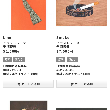
Line
Smoke
イラストレーター
イラストレーター
千海博美
千海博美
52,000
円
27,000
円
原画
額付き
原画
額付き
日本国内送料無料
日本国内送料無料
納期：約10日
納期：約10日
素材：木版イラスト(原画)
素材：木版イラスト(原画)
額縁サイズ：ヨコ424×タテ545×厚
額縁サイズ：ヨコ254×タテ203×厚
み20mm(半切版)
み20mm(インチ版)
カートに追加
カートに追加
shopping_cart
shopping_cart
発表年：2013年10月
発表年：2013年10月