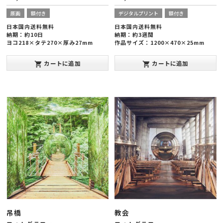
原画
額付き
デジタルプリント
額付き
日本国内送料無料
日本国内送料無料
納期：約10日
納期：約3週間
ヨコ218×タテ270×厚み27mm
作品サイズ：1200×470×25mm
インクジェットプリント
発表年：2015年
カートに追加
カートに追加
shopping_cart
shopping_cart
SOLD OUT
吊橋
教会