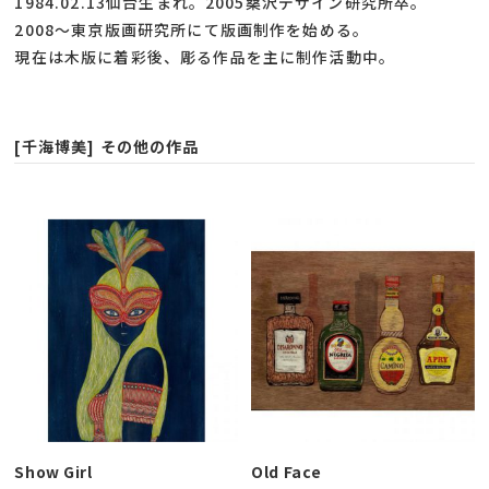
1984.02.13仙台生まれ。2005桑沢デザイン研究所卒。
2008～東京版画研究所にて版画制作を始める。
現在は木版に着彩後、彫る作品を主に制作活動中。
[千海博美] その他の作品
Show Girl
Old Face