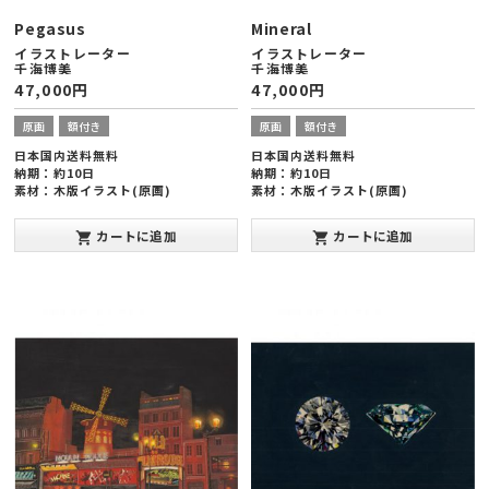
Pegasus
Mineral
イラストレーター
イラストレーター
千海博美
千海博美
47,000
円
47,000
円
原画
額付き
原画
額付き
日本国内送料無料
日本国内送料無料
納期：約10日
納期：約10日
素材：木版イラスト(原画)
素材：木版イラスト(原画)
額縁サイズ：ヨコ378×タテ288×厚
額縁サイズ：ヨコ378×タテ288×厚
み20mm(太子版)
み20mm(太子版)
カートに追加
カートに追加
shopping_cart
shopping_cart
発表年：2013年10月
発表年：2013年10月