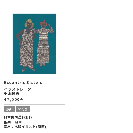
Eccentric Sisters
イラストレーター
千海博美
47,000
円
原画
額付き
日本国内送料無料
納期：約10日
素材：木版イラスト(原画)
額縁サイズ：ヨコ288×タテ378×厚