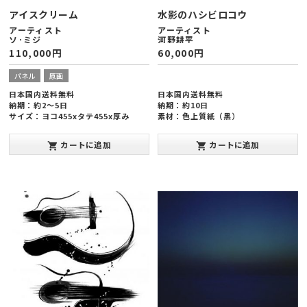
アイスクリーム
水影のハシビロコウ
アーティスト
アーティスト
ソ･ミジ
河野耕平
110,000
円
60,000
円
パネル
原画
日本国内送料無料
日本国内送料無料
納期：約2～5日
納期：約10日
サイズ：ヨコ455xタテ455x厚み
素材：色上質紙（黒）
20mm
額縁サイズ： ヨコ203×タテ×254×
厚み35mm(インチ）
カートに追加
カートに追加
shopping_cart
shopping_cart
制作年：2025年11月