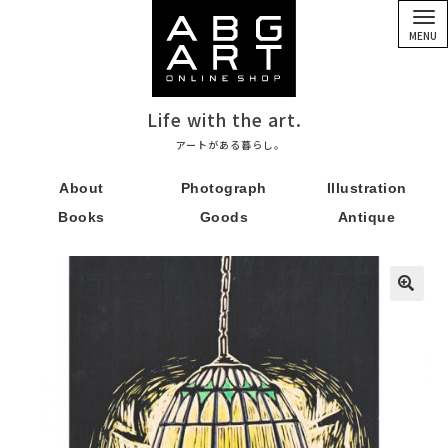
ナ
コ
ビ
ン
MENU
ゲ
テ
ー
ン
シ
ツ
ョ
へ
ン
ス
Life with the art.
へ
キ
ス
ッ
アートがある暮らし。
キ
プ
ッ
About
Photograph
Illustration
プ
Books
Goods
Antique
🔍