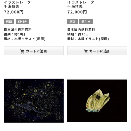
イラストレーター
イラストレーター
千海博美
千海博美
72,000
円
72,000
円
原画
額付き
原画
額付き
日本国内送料無料
日本国内送料無料
納期：約10日
納期：約10日
素材：木版イラスト(原画)
素材：木版イラスト(原画)
額縁サイズ：ヨコ424×タテ545×厚
額縁サイズ：ヨコ545×タテ424×厚
み20mm(半切版)
み20mm(半切版)
カートに追加
カートに追加
shopping_cart
shopping_cart
発表年：2013年10月
発表年：2013年10月