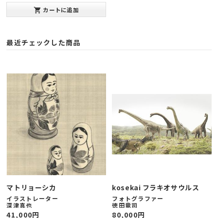
み20mm(太子版)
カートに追加
shopping_cart
発表年：2013年10月
最近チェックした商品
マトリョーシカ
kosekai フラキオサウルス
イラストレーター
フォトグラファー
深津真也
徳田竜司
41,000
円
80,000
円