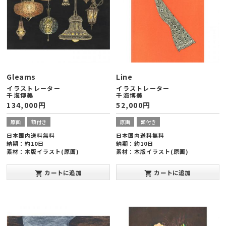
Gleams
Line
イラストレーター
イラストレーター
千海博美
千海博美
134,000
円
52,000
円
原画
額付き
原画
額付き
日本国内送料無料
日本国内送料無料
納期：約10日
納期：約10日
素材：木版イラスト(原画)
素材：木版イラスト(原画)
額縁サイズ：ヨコ727×タテ545×厚
額縁サイズ：ヨコ424×タテ545×厚
み20mm(大全紙版)
み20mm(半切版)
カートに追加
カートに追加
shopping_cart
shopping_cart
発表年：2013年10月
発表年：2013年10月