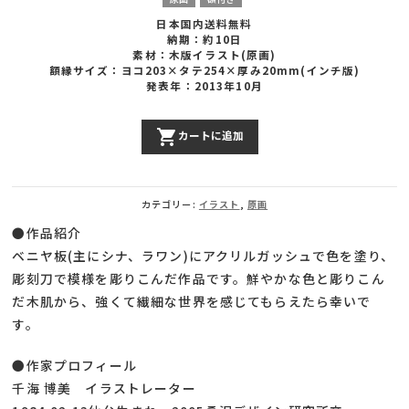
日本国内送料無料
納期：約10日
素材：木版イラスト(原画)
額縁サイズ：ヨコ203×タテ254×厚み20mm(インチ版)
発表年：2013年10月
Tiny
shopping_cart
カートに追加
2
個
カテゴリー:
イラスト
,
原画
●作品紹介
ベニヤ板(主にシナ、ラワン)にアクリルガッシュで色を塗り、
彫刻刀で模様を彫りこんだ作品です。鮮やかな色と彫りこん
だ木肌から、強くて繊細な世界を感じてもらえたら幸いで
す。
●作家プロフィール
千海 博美 イラストレーター