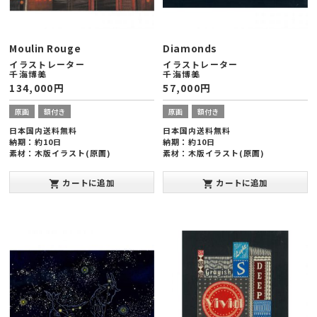
Moulin Rouge
Diamonds
イラストレーター
イラストレーター
千海博美
千海博美
134,000
円
57,000
円
原画
額付き
原画
額付き
日本国内送料無料
日本国内送料無料
納期：約10日
納期：約10日
素材：木版イラスト(原画)
素材：木版イラスト(原画)
額縁サイズ：ヨコ727×タテ545×厚
額縁サイズ：ヨコ378×タテ288×厚
み20mm(大全紙版)
み20mm(太子版)
カートに追加
カートに追加
shopping_cart
shopping_cart
発表年：2013年10月
発表年：2013年10月