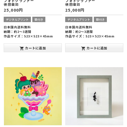
フォトグラファー
フォトグラファー
徳田竜司
徳田竜司
25,000
円
25,000
円
デジタルプリント
額付き
デジタルプリント
額付き
日本国内送料無料
日本国内送料無料
納期：約2～3週間
納期：約2～3週間
作品サイズ：523×523×45mm
作品サイズ：523×523×45mm
インクジェットプリント
インクジェットプリント
発表年：2018年
発表年：2018年
カートに追加
カートに追加
shopping_cart
shopping_cart