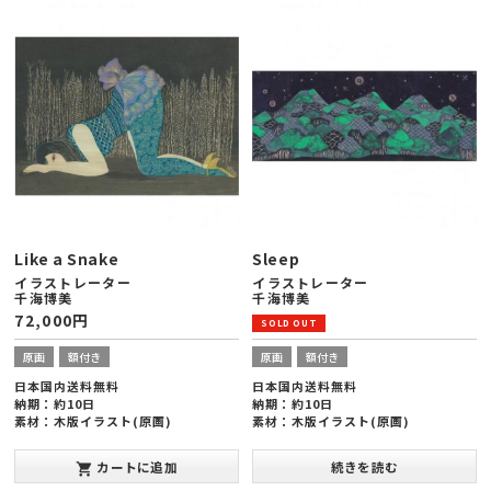
Like a Snake
Sleep
イラストレーター
イラストレーター
千海博美
千海博美
72,000
円
原画
額付き
原画
額付き
日本国内送料無料
日本国内送料無料
納期：約10日
納期：約10日
素材：木版イラスト(原画)
素材：木版イラスト(原画)
額縁サイズ：ヨコ545×タテ424×厚
額縁サイズ：ヨコ378×タテ288×厚
み20mm(半切版)
み20mm(太子版)
カートに追加
続きを読む
shopping_cart
発表年：2013年10月
発表年：2013年10月