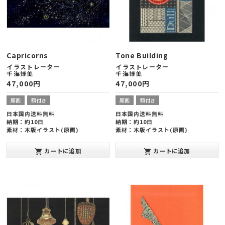
Capricorns
Tone Building
イラストレーター
イラストレーター
千海博美
千海博美
47,000
円
47,000
円
原画
額付き
原画
額付き
日本国内送料無料
日本国内送料無料
納期：約10日
納期：約10日
素材：木版イラスト(原画)
素材：木版イラスト(原画)
額縁サイズ：ヨコ378×タテ288×厚
額縁サイズ：ヨコ288×タテ378×厚
み20mm(太子版)
み20mm(太子版)
カートに追加
カートに追加
shopping_cart
shopping_cart
発表年：2013年10月
発表年：2013年10月