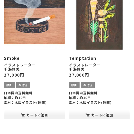
Smoke
Temptation
イラストレーター
イラストレーター
千海博美
千海博美
27,000
円
27,000
円
原画
額付き
原画
額付き
日本国内送料無料
日本国内送料無料
納期：約10日
納期：約10日
素材：木版イラスト(原画)
素材：木版イラスト(原画)
額縁サイズ：ヨコ254×タテ203×厚
額縁サイズ：ヨコ203×タテ254×厚
み20mm(インチ版)
み20mm(インチ版)
カートに追加
カートに追加
shopping_cart
shopping_cart
発表年：2013年10月
発表年：2013年10月